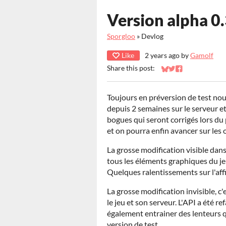
Version alpha 0.
Sporgloo
»
Devlog
Like
2 years ago
by
Gamolf
Share this post:
Share on Bluesky
Share on Twitter
Share on Faceb
Toujours en préversion de test nou
depuis 2 semaines sur le serveur et
bogues qui seront corrigés lors d
et on pourra enfin avancer sur les 
La grosse modification visible dans
tous les éléments graphiques du je
Quelques ralentissements sur l'affi
La grosse modification invisible, 
le jeu et son serveur. L'API a été r
également entrainer des lenteurs q
version de test.