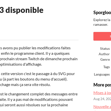
3 disponible
Sporgloo
Explorez la
ramasser.
ook
s avons pu publier les modifications faites
Status
 enfin le programme client. Il y a quelques
Author
u prochain stream Twitch de dimanche prochain
Genre
optimisations d'affichage.
Tags
 cette version c'est le passage à du SVG pour
Languages
u (à part les boutons du menu d'accueil).
chage mais ça sera vite résolu.
More po
Mises à jo
c'est le changement complet des messages entre
efaite. Il y a pas mal de modifications pouvant
Aug 24, 20
ui seront aussi résolues sur la prochaine
Nouvelle 