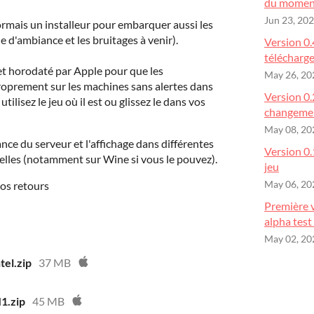
du momen
Jun 23, 20
mais un installeur pour embarquer aussi les
 d'ambiance et les bruitages à venir).
Version 0.
télécharg
et horodaté par Apple pour que les
May 26, 20
roprement sur les machines sans alertes dans
Version 0.
utilisez le jeu où il est ou glissez le dans vos
changemen
May 08, 20
ance du serveur et l'affichage dans différentes
Version 0.
ielles (notamment sur Wine si vous le pouvez).
jeu
vos retours
May 06, 20
Première v
alpha test
May 02, 20
el.zip
37 MB
1.zip
45 MB