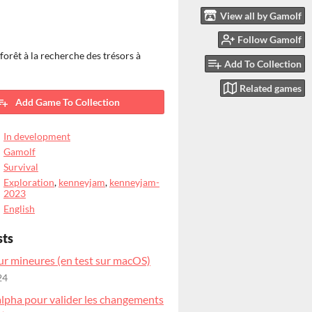
View all by Gamolf
Follow Gamolf
 forêt à la recherche des trésors à
Add To Collection
Related games
Add Game To Collection
In development
Gamolf
Survival
Exploration
,
kenneyjam
,
kenneyjam-
2023
English
sts
ur mineures (en test sur macOS)
24
alpha pour valider les changements