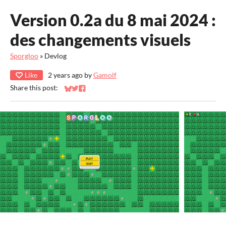
Version 0.2a du 8 mai 2024 :
des changements visuels
Sporgloo
»
Devlog
Like
2 years ago
by
Gamolf
Share this post:
Share on Bluesky
Share on Twitter
Share on Facebook