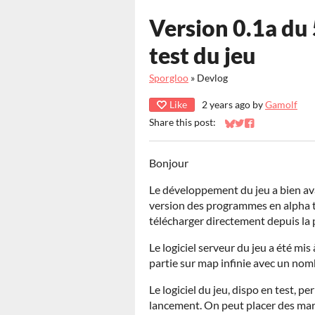
Version 0.1a du 
test du jeu
Sporgloo
»
Devlog
Like
2 years ago
by
Gamolf
Share this post:
Share on Bluesky
Share on Twitter
Share on Faceb
Bonjour
Le développement du jeu a bien a
version des programmes en alpha 
télécharger directement depuis la
Le logiciel serveur du jeu a été mis
partie sur map infinie avec un nom
Le logiciel du jeu, dispo en test, 
lancement. On peut placer des marq