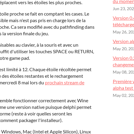
du momen
placent vers les étoiles les plus proches.
Jun 23, 20
oile proche se fait en comptant les cases. Le
Version 0.
le mais n'est pas pris en charge lors de la
télécharg
roche. Ca sera modifié avec du pathfinding dans
May 26, 20
 la version finale du jeu.
Version al
ables au clavier, à la souris et avec un
May 20, 20
suffit d'utiliser les touches SPACE ou RETURN,
votre game pad.
Version 0.
changemen
st limité à 12. Chaque étoile récoltée permet
May 08, 20
e des étoiles restantes et le rechargement
Première v
ercredi 8 mai lors du
prochain stream de
alpha test
May 02, 20
mble fonctionner correctement avec Wine
me une version native puisque delphi permet
orme (reste à voir quelles seront les
comment packager l'installeur).
r Windows, Mac (Intel et Apple Silicon), Linux