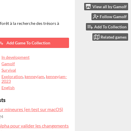
View all by Gamolf
Follow Gamolf
 forêt à la recherche des trésors à
Add To Collection
Related games
Add Game To Collection
In development
Gamolf
Survival
Exploration
,
kenneyjam
,
kenneyjam-
2023
English
sts
ur mineures (en test sur macOS)
24
alpha pour valider les changements