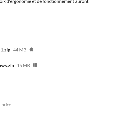
 choix d'ergonomie et de fonctionnement auront
1.zip
44 MB
ows.zip
15 MB
 price