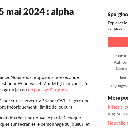
5 mai 2024 : alpha
Sporgloo
Explorez la
ramasser.
ook
Status
Author
Genre
vancé. Nous vous proposons une seconde
Tags
test pour Windows et Mac M1 (et suivants) à
Languages
 page du jeu ou
un partage Dropbox
.
More po
 à jour sur le serveur VPS chez OVH. Il gère une
bre théoriquement illimité de joueurs.
Mises à jo
Aug 24, 20
permet de créer une nouvelle partie à chaque
Nouvelle 
ues sur l'écran et le personnage du joueur (et