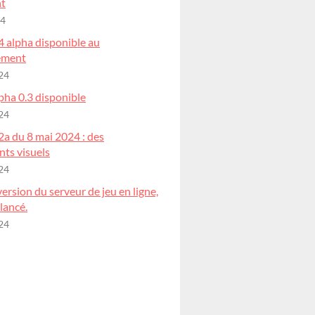
t
24
4 alpha disponible au
ement
24
pha 0.3 disponible
24
2a du 8 mai 2024 : des
ts visuels
24
ersion du serveur de jeu en ligne,
 lancé.
24