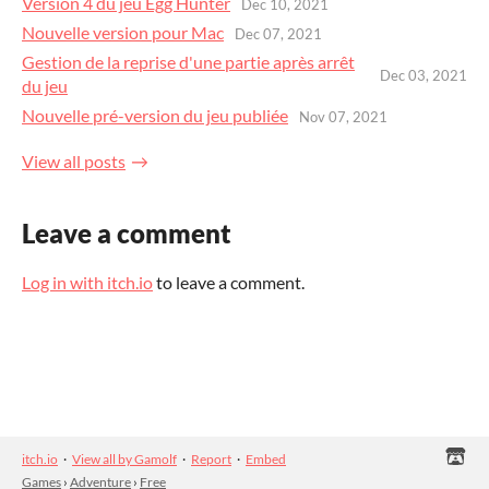
Version 4 du jeu Egg Hunter
Dec 10, 2021
Nouvelle version pour Mac
Dec 07, 2021
Gestion de la reprise d'une partie après arrêt
Dec 03, 2021
du jeu
Nouvelle pré-version du jeu publiée
Nov 07, 2021
View all posts
Leave a comment
Log in with itch.io
to leave a comment.
itch.io
·
View all by Gamolf
·
Report
·
Embed
Games
›
Adventure
›
Free