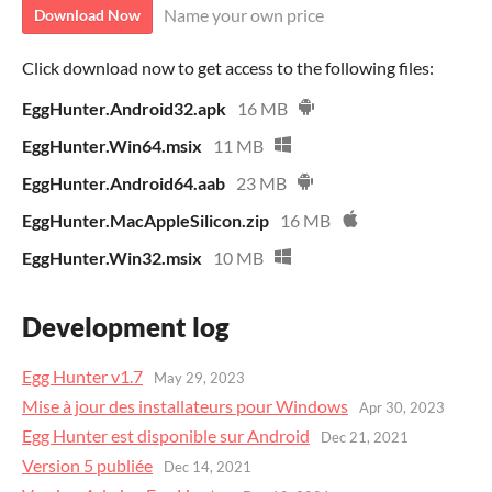
Name your own price
Download Now
Click download now to get access to the following files:
EggHunter.Android32.apk
16 MB
EggHunter.Win64.msix
11 MB
EggHunter.Android64.aab
23 MB
EggHunter.MacAppleSilicon.zip
16 MB
EggHunter.Win32.msix
10 MB
Development log
Egg Hunter v1.7
May 29, 2023
Mise à jour des installateurs pour Windows
Apr 30, 2023
Egg Hunter est disponible sur Android
Dec 21, 2021
Version 5 publiée
Dec 14, 2021